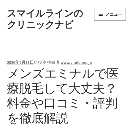
スマイルラインの
ナ
コ
メニュー
ビ
ン
クリニックナビ
ゲ
テ
ー
ン
ホーム
シ
ツ
ョ
へ
ン
ス
2026年2月11日
に投稿
投稿者
www.smileline.jp
へ
キ
メンズエミナルで医
ス
ッ
キ
プ
療脱毛して大丈夫？
ッ
プ
料金や口コミ・評判
を徹底解説