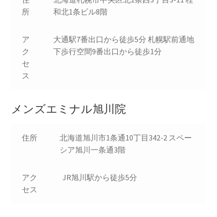
所
和北1条ビル8階
ア
大通駅7番出口から徒歩5分 札幌駅前通地
ク
下歩行空間9番出口から徒歩1分
セ
ス
メンズエミナル旭川院
住所
北海道旭川市1条通10丁目342-2 スペー
シア旭川一条通3階
アク
JR旭川駅から徒歩5分
セス